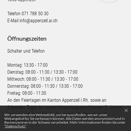
Telefon
071 788 50 30
E-Mail
info@appenzell.ai.ch
Öffnungszeiten
Schalter und Telefon
Montag: 13:30 - 17:00
Dienstag: 08:00 - 11:30 / 13:30 - 17:00
Mittwoch: 08:00 - 11:30 / 13:30 - 17:00
Donnerstag: 08:00 - 11:30 / 13:30 - 17:00
Freitag: 08:00 - 11:30
An den Feiertagen im Kanton Appenzell I.Rh. sowie an
folgenden Tagen ist unsere Verwaltung geschlossen. 2. Januar,
×
Webstatistik
Freitag nach Auffahrt, 24. Dezember, 26. Dezember, 31.
Wir verwenden eine Webstatistik, um herauszufinden, wie wir unser
Webangebot für Sie verbessern können. Alle Daten werden anonymisiert und in
Dezember
Rechenzentren in der Schweiz verarbeitet. Mehr Informationen finden Sie unter
“Datenschutz“
.