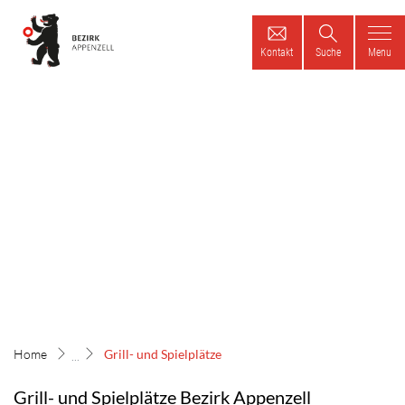
Bezirk Appenzell
Kontakt
Suche
Menu
zur Startseite
Direkt zur Hauptnavigation
Direkt zum Inhalt
Direkt zur Suche
Direkt zum Stichwortverzeichnis
(ausgewählt)
Grill- und Spielplätze
Grill- und Spielplätze Bezirk Appenzell