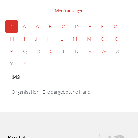
Menü anzeigen
1
A
Ä
B
C
D
E
F
G
H
I
J
K
L
M
N
O
Ö
P
Q
R
S
T
U
V
W
X
Y
Z
143
Organisation : Die dargebotene Hand
Kontakt