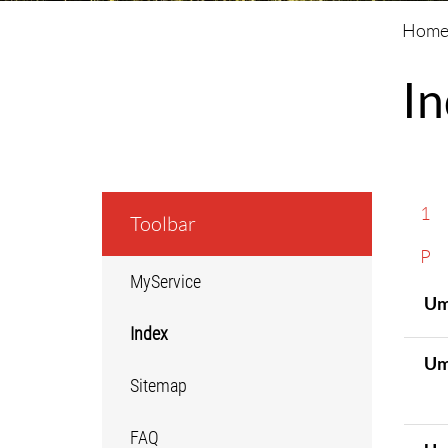
I
1
Toolbar
P
MyService
Um
Index
Um
(ausgewählt)
Sitemap
FAQ