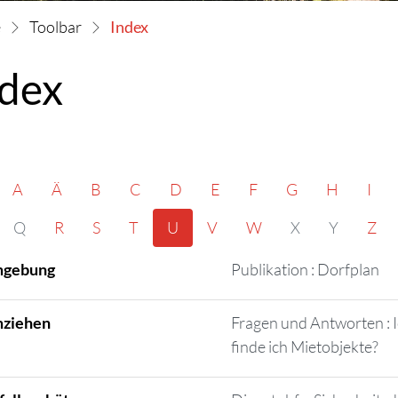
(ausgewählt)
Toolbar
Index
ndex
A
Ä
B
C
D
E
F
G
H
I
Q
R
S
T
U
V
W
X
Y
Z
gebung
Publikation : Dorfplan
ziehen
Fragen und Antworten : 
finde ich Mietobjekte?