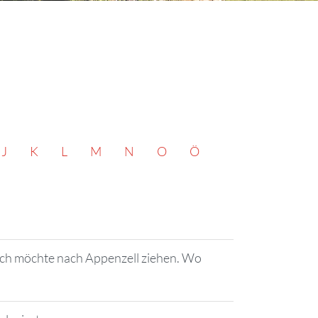
J
K
L
M
N
O
Ö
Ich möchte nach Appenzell ziehen. Wo