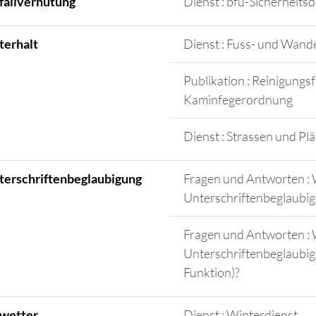
fallverhütung
Dienst : bfu-Sicherheitsd
terhalt
Dienst : Fuss- und Wand
Publikation : Reinigungs
Kaminfegerordnung
Dienst : Strassen und Plä
terschriftenbeglaubigung
Fragen und Antworten : W
Unterschriftenbeglaubig
Fragen und Antworten : W
Unterschriftenbeglaubig
Funktion)?
wetter
Dienst : Winterdienst