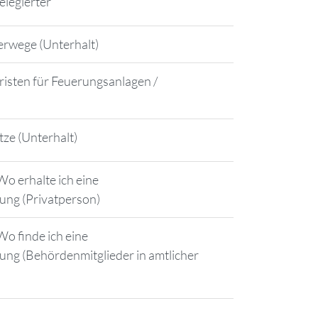
elegierter
erwege (Unterhalt)
fristen für Feuerungsanlagen /
tze (Unterhalt)
o erhalte ich eine
ung (Privatperson)
o finde ich eine
ung (Behördenmitglieder in amtlicher