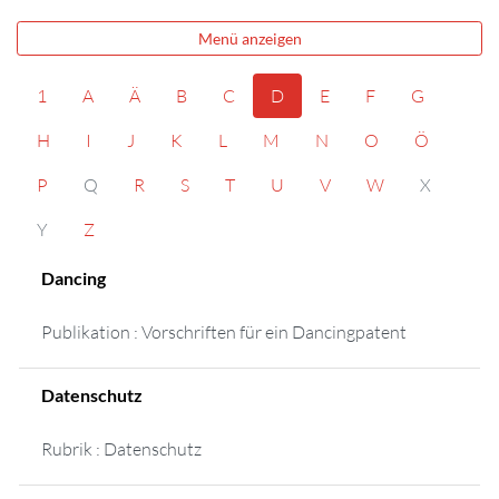
Menü anzeigen
1
A
Ä
B
C
D
E
F
G
H
I
J
K
L
M
N
O
Ö
P
Q
R
S
T
U
V
W
X
Y
Z
Dancing
Publikation : Vorschriften für ein Dancingpatent
Datenschutz
Rubrik : Datenschutz